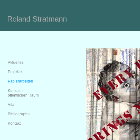
Roland Stratmann
Aktuelles
Projekte
Papierarbeiten
Kunst im
öffentlichen Raum
Vita
Bibliographie
Kontakt